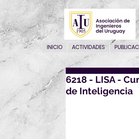
INICIO
ACTIVIDADES
PUBLICAC
6218 - LISA - C
de Inteligencia
Por este medio le enviamos 
ser de su interés:
6218 - LISA - Curso de Redacc
Encontrará toda la información
A continuación puede descar