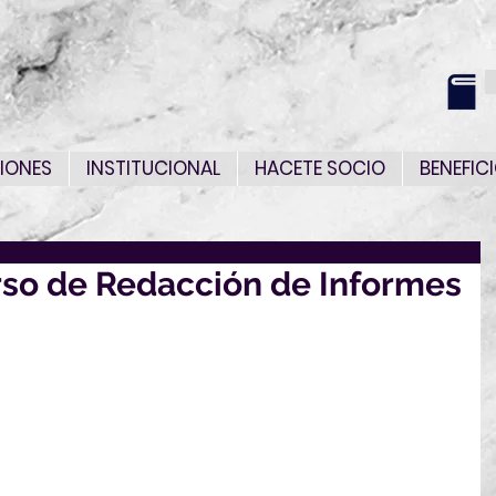
IONES
INSTITUCIONAL
HACETE SOCIO
BENEFIC
urso de Redacción de Informes
información acerca de una beca, que creemos puede 
ión de Informes de Inteligencia
 relativa a la beca en el siguiente link: 
Beca 6218
gar los documentos y/o formularios para postularse a 