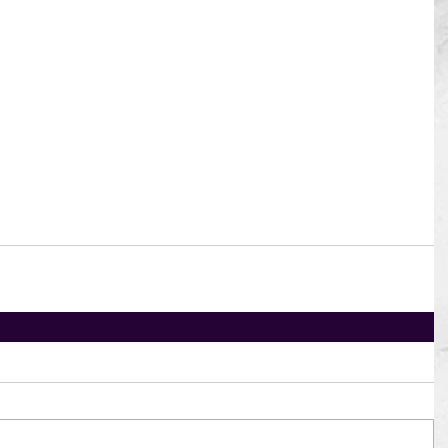
sta u otras becas puede consultar nuestro 
Portal de 
por el hipervínculo, por favor copie y pegue en su 
gub.uy/auci_prod/servlet/com.portal.wwbecasportal