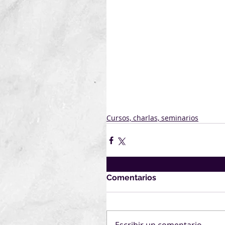
la referida beca: 
FORMULARIO AUCI
Por mas información sobre e
Becas
En caso de no poder acceder 
navegador la dirección:
https://portaldebecas.auci.
Cursos, charlas, seminarios
Comentarios