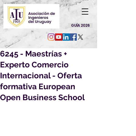
GUÍA 2026
6245 - Maestrías +
Experto Comercio
Internacional - Oferta
formativa European
Open Business School
Por este medio le enviamos 
información acerca de una beca, que 
creemos puede ser de su interés:
6245 - Maestrías + Experto Comercio 
Internacional - Oferta formativa 