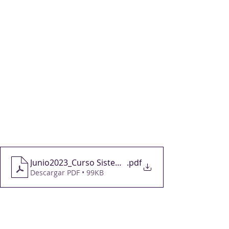
(Las clases virtuales tuvieron un 
cambio de horario respecto de lo 
informado anteriormente. Ver 
nuevos horarios y modalidad en pdf 
adjunto.)
Se adjunta información. 
Inscripciones en 
https://www.auc.com.uy/event/cu
rso-de-actualizacion-sistemas-
inteligentes-de-transportefiuba/
Junio2023_Curso Sistemas Inteligentes de Transpor
.pdf
Descargar PDF • 99KB