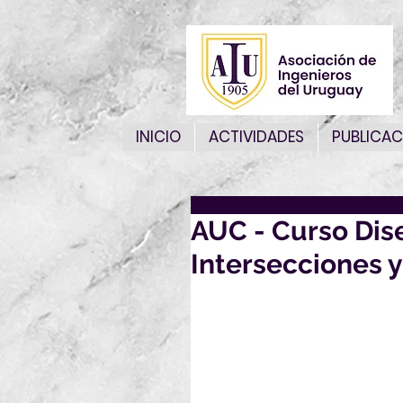
INICIO
ACTIVIDADES
PUBLICAC
AUC - Curso Dis
Intersecciones 
La Asociación Urug
Diseño Geomét
(Universi
Mayo 28, 29 y 3