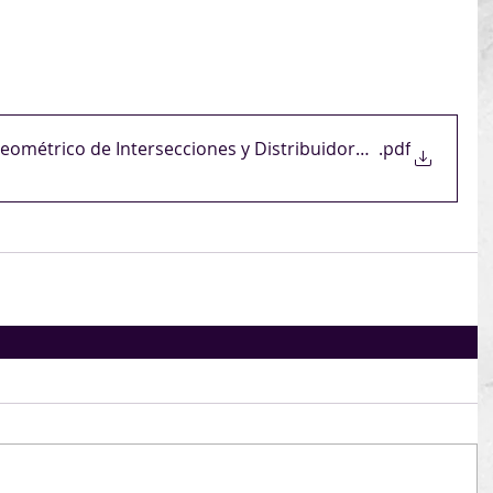
Wilson Ferreira Aldunate 1322 Of. 202)
ps://www.auc.com.uy/event/curso-diseno-de-
secciones-y-distribuidores-unr/
eométrico de Intersecciones y Distribuidores UNR_RGoñi M
.pdf