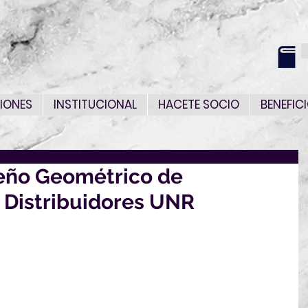
IONES
INSTITUCIONAL
HACETE SOCIO
BENEFIC
eño Geométrico de
y Distribuidores UNR
uaya de Caminos invita al curso de posgrado
rico de Intersecciones y Distribuidores
dad Nacional de Rosario, Argentina)
0, 2025 – 9:30 a 13:00 y 14:00 a 17:30 hs.