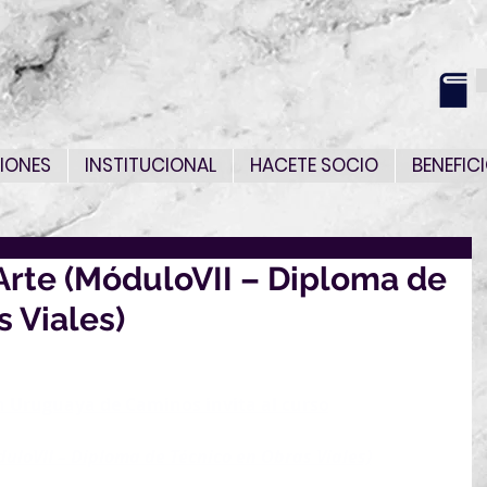
IONES
INSTITUCIONAL
HACETE SOCIO
BENEFIC
Arte (MóduloVII – Diploma de
 Viales)
n Uruguaya de Caminos invita al curso
uloVII – Diploma de Técnico en Obras Viales)