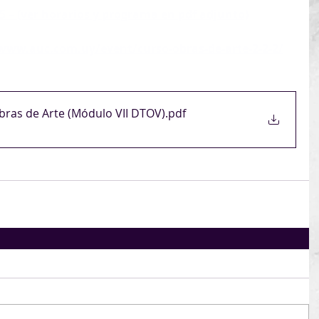
5 – (ver horarios y programa en pdf adjunto)
/www.auc.com.uy/event/curso-obras-de-arte-2-2-2/
bras de Arte (Módulo VII DTOV)
.pdf