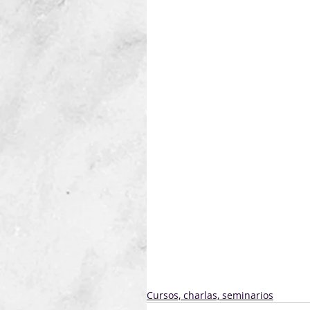
la referida beca: 
Formulario AUCI
Decreto
Application Form
Annex I & II - Job Report & Is
Analysis Sheet Guidelines
An
Por mas información sobre e
Becas
En caso de no poder acceder 
navegador la dirección:
https://portaldebecas.auci.
Cursos, charlas, seminarios