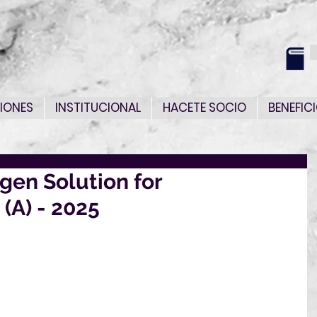
IONES
INSTITUCIONAL
HACETE SOCIO
BENEFIC
gen Solution for
(A) - 2025
información acerca de una beca, que creemos puede 
 Decarbonization (A) - 2025
 relativa a la beca en el siguiente link: 
Beca 5799
gar los documentos y/o formularios para postularse a 