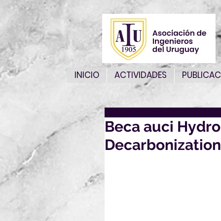
INICIO
ACTIVIDADES
PUBLICAC
Beca auci Hydro
Decarbonization 
Por este medio le enviamos 
ser de su interés:
5799 - Hydrogen Solution for
Encontrará toda la información
A continuación puede descar