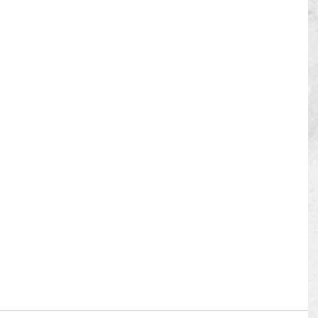
sue Analysis Sheet
Programa del curso
Annex III - Issue 
nex IV - Sample Schedule
sta u otras becas puede consultar nuestro 
Portal de 
por el hipervínculo, por favor copie y pegue en su 
gub.uy/auci_prod/servlet/com.portal.wwbecasportal