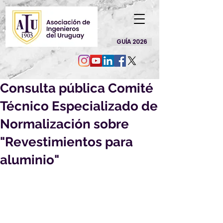
GUÍA 2026
Consulta pública Comité
Técnico Especializado de
Normalización sobre
"Revestimientos para
aluminio"
Por la presente nos es grato 
dirigirnos a Ud. a efectos de solicitar 
su opinión sobre los siguientes 
Proyectos de Norma UNIT, 
elaborados en el ámbito del Comité 