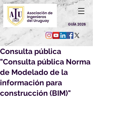
GUÍA 2026
Consulta pública
"Consulta pública Norma
de Modelado de la
información para
construcción (BIM)"
Por la presente nos es grato 
dirigirnos a Ud. a efectos de solicitar 
su opinión sobre el siguiente 
Proyecto de Norma UNIT, elaborado 
en el ámbito del Comité Técnico 