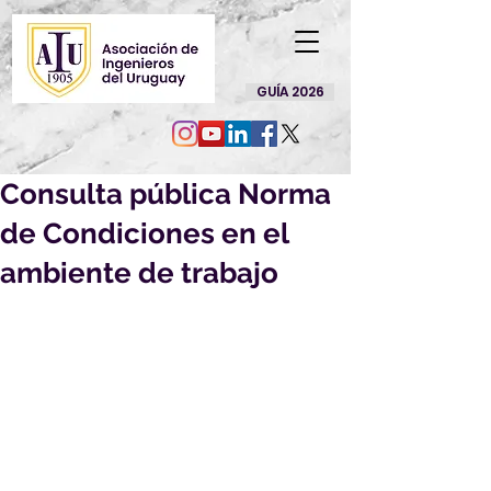
GUÍA 2026
Consulta pública Norma
de Condiciones en el
ambiente de trabajo
Por la presente nos es grato 
dirigirnos a Ud. a efectos de solicitar 
su opinión sobre el siguiente 
Proyecto de Norma UNIT, elaborado 
en el ámbito del Comité Técnico 
Especializado de Normalización 
sobre "Condiciones en el ambiente 
de trabajo":