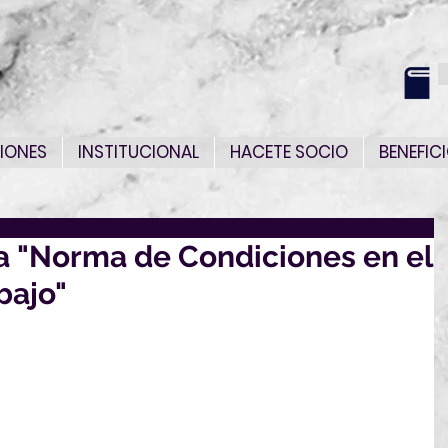
IONES
INSTITUCIONAL
HACETE SOCIO
BENEFIC
a "Norma de Condiciones en el
bajo"
dirigirnos a Ud. a efectos de solicitar su opinión sobre 
rma UNIT, elaborado en el ámbito del Comité Técnico 
ón sobre "Condiciones en el ambiente de trabajo":
20
 - Salud y seguridad en la soldadura y procesos afines 
a y filtración de humos de soldadura — Parte 1: 