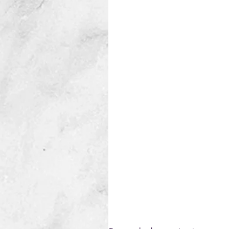
Requisitos generales
(
https://www.unit.org.u
CP_PU_UNIT-_ISO_21904-
Habiendo culminado el estud
proyecto está siendo somet
hasta el 22 de mayo de 2025.
El proyecto en Consulta Públ
En el informe, que se enc
información sobre el Com
utilizados, la corresponden
cuenta durante el proceso d
Los eventuales comentarios a
Independencia 812 P2 o al e
mayo de 2025
.
En caso de recibirse come
analizados por el Comité Esp
Valoraremos la utilización de