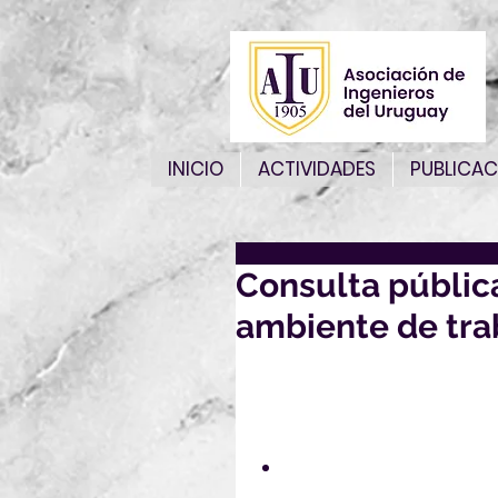
INICIO
ACTIVIDADES
PUBLICAC
Consulta públic
ambiente de tra
Por la presente nos es grato 
el siguiente Proyecto de No
Especializado de Normalizaci
PU UNIT-ISO 21904-1:20
— Equipos para la captur