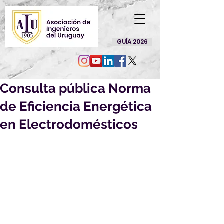
GUÍA 2026
Consulta pública Norma
de Eficiencia Energética
en Electrodomésticos
Por la presente nos es grato 
dirigirnos a Ud. a efectos de solicitar 
su opinión sobre el siguiente 
Proyecto de Norma UNIT, elaborado 
en el ámbito del Comité Técnico 
Especializado de Normalización 
sobre "Eficiencia Energética en 
Electrodomésticos":