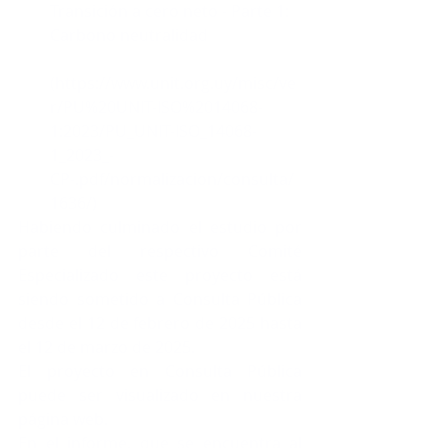
Transición a cero neto - Parte 1: 
Carbono neutralidad
(
https://www.unit.org.uy/misc/ve
r/PU%20UNIT-ISO%2014068-
1:2023/PU_UNIT-ISO_14068-
1_2023_-
CP-.pdf/normalizacion/consulta/
1636/
)
Habiendo culminado el estudio por 
parte del respectivo Comité 
Especializado este proyecto está 
siendo sometido a Consulta Pública 
desde el 12 de febrero de 2025 hasta 
el 12 de marzo de 2025.
El proyecto en Consulta Pública 
puede ser visualizado en 
nuestra 
página web
.
En el informe, que se encuentra al 