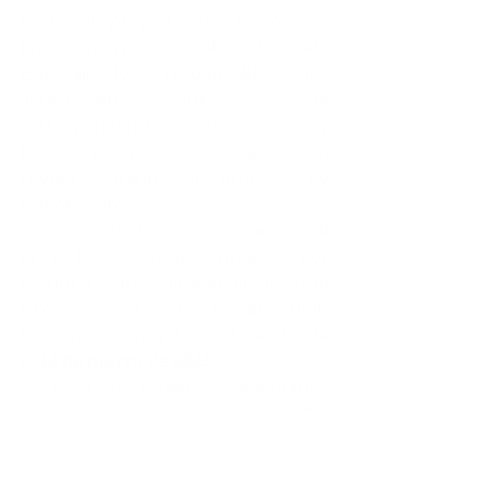
final del proyecto de norma, se 
brinda información sobre el Comité 
Especializado responsable, los 
antecedentes utilizados, la 
correspondencia con otras normas y 
las consideraciones tenidas en 
cuenta durante el proceso de 
elaboración.
Los eventuales comentarios al 
proyecto deberán enviarse por 
escrito a UNIT - Plaza Independencia 
812 P2 o al e-mail 
unit-
iso@unit.org.uy
 y se recibirán hasta 
el 
12 de marzo de 2025
.
En caso de recibirse comentarios 
durante este período de consulta, 
serán analizados por el Comité 
Especializado, quien tomará 