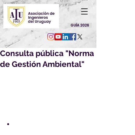
GUÍA 2026
Consulta pública "Norma
de Gestión Ambiental"
Por la presente nos es grato 
dirigirnos a Ud. a efectos de solicitar 
su opinión sobre el siguiente 
Proyecto de Norma UNIT, elaborado 
en el ámbito del Comité Técnico 
Especializado de Normalización 
sobre "Gestión Ambiental":
PU UNIT-ISO 14068-1:2023
 - 
Gestión del cambio climático - 