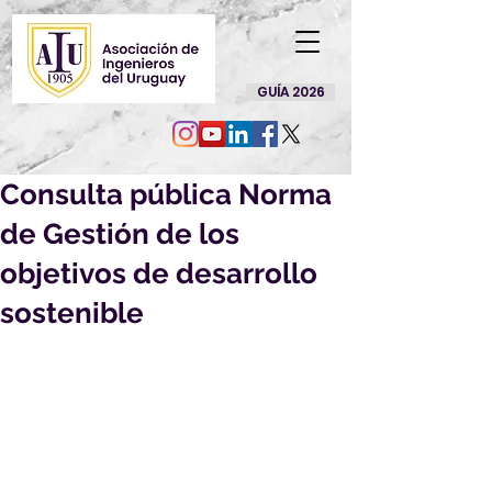
GUÍA 2026
Consulta pública Norma
de Gestión de los
objetivos de desarrollo
sostenible
Por la presente nos es grato 
dirigirnos a Ud. a efectos de solicitar 
su opinión sobre el siguiente 
Proyecto de Norma UNIT, elaborado 
en el ámbito del Comité Técnico 
Especializado de Normalización 