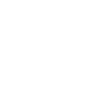
21 de junio de 2026.
El proyecto en Consulta Pública 
puede ser visualizado en 
nuestra 
página web
.
En el informe, que se encuentra al 
final del proyecto de norma, se 
brinda información sobre el Comité 
Especializado responsable, los 
antecedentes utilizados, la 
correspondencia con otras normas y 
las consideraciones tenidas en 
cuenta durante el proceso de 
elaboración.
Los eventuales comentarios al 
proyecto deberán enviarse por 
escrito a UNIT - Plaza Independencia 
812 P2 o al e-mail 
unit-
iso@unit.org.uy
 y se recibirán hasta 