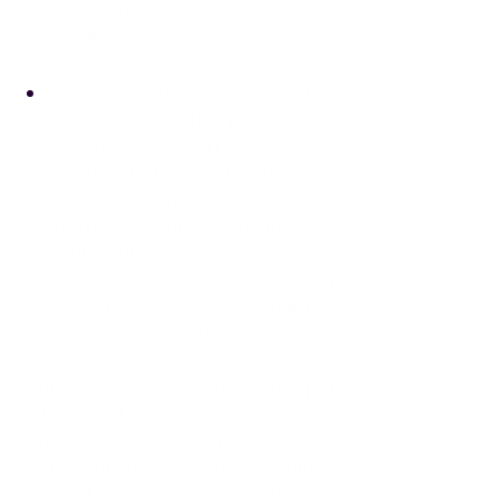
sobre "Gestión de los objetivos de 
desarrollo sostenible":
PU UNIT-ISO/UNDP 53001:2026
 - 
Sistemas de gestión para los 
Objetivos de Desarrollo 
Sostenible (ODS) de las Naciones 
Unidas - Requisitos
(
https://www.unit.org.uy/misc/ve
r/PU%20UNIT-ISO-
UNDP%2053001:2026/CP_ISO_UN
DP_FDIS_53001_2026.pdf/normali
zacion/consulta/1989/
)
Habiendo culminado el estudio por 
parte del respectivo Comité 
Especializado este proyecto está 
siendo sometido a Consulta Pública 
desde el 22 de mayo de 2026 hasta el 