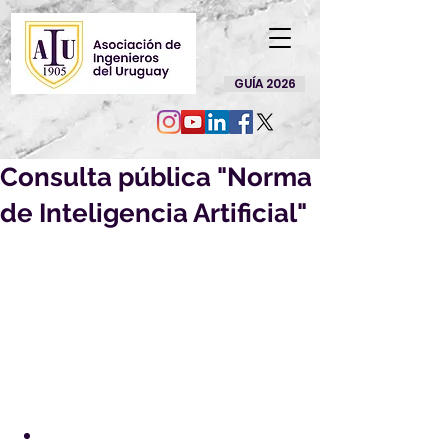
GUÍA 2026
Consulta pública "Norma
de Inteligencia Artificial"
Por la presente nos es grato 
dirigirnos a Ud. a efectos de solicitar 
su opinión sobre el siguiente 
Proyecto de Norma UNIT, elaborado 
en el ámbito del Comité Técnico 
Especializado de Normalización 
sobre "Inteligencia Artificial":
PU UNIT-ISO/IEC 42001:2023
 - 