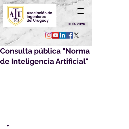
GUÍA 2026
Consulta pública "Norma
de Inteligencia Artificial"
Por la presente nos es grato 
dirigirnos a Ud. a efectos de solicitar 
su opinión sobre el siguiente 
Proyecto de Norma UNIT, elaborado 
en el ámbito del Comité Técnico 
Especializado de Normalización 
sobre "Inteligencia Artificial":
PU UNIT-ISO/IEC 23894:2023
 - 