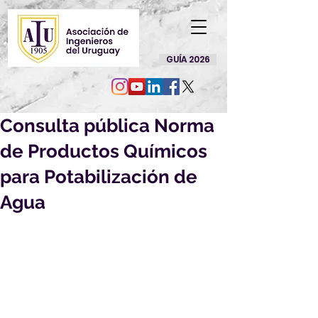
GUÍA 2026
Consulta pública Norma
de Productos Químicos
para Potabilización de
Agua
Por la presente nos es grato 
dirigirnos a Ud. a efectos de solicitar 
su opinión sobre el siguiente 
Proyecto de Norma UNIT, elaborado 
en el ámbito del Comité Técnico 