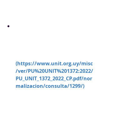
Especializado de Normalización 
sobre "Productos Químicos para 
Potabilización de Agua":
PU UNIT 1372:2022
 - Productos 
químicos para uso en 
potabilización de agua – Carbón 
activado en polvo – Definiciones 
y requisitos
(
https://www.unit.org.uy/misc
/ver/PU%20UNIT%201372:2022/
PU_UNIT_1372_2022_CP.pdf/nor
malizacion/consulta/1299/
)
Habiendo culminado el estudio por 
parte del respectivo Comité 
Especializado este proyecto está 
siendo sometido a Consulta Pública 
desde el 07 de noviembre de 2022 
hasta el 6 de diciembre de 2022.
El proyecto en Consulta Pública 