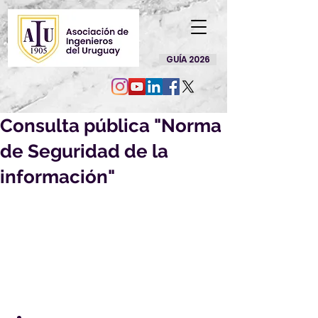
GUÍA 2026
Consulta pública "Norma
de Seguridad de la
información"
Por la presente nos es grato 
dirigirnos a Ud. a efectos de solicitar 
su opinión sobre el siguiente 
Proyecto de Norma UNIT, elaborado 
en el ámbito del Comité Técnico 
Especializado de Normalización 
sobre "Seguridad de la información":
PU UNIT-ISO/IEC 27035-4:2024
 - 