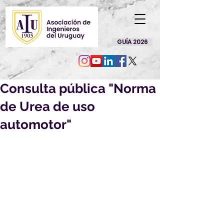
GUÍA 2026
Consulta pública "Norma
de Urea de uso
automotor"
Por la presente nos es grato 
dirigirnos a Ud. a efectos de solicitar 
su opinión sobre el siguiente 
Proyecto de Norma UNIT, elaborado 
en el ámbito del Comité Técnico 
Especializado de Normalización 
sobre "Urea de uso automotor":