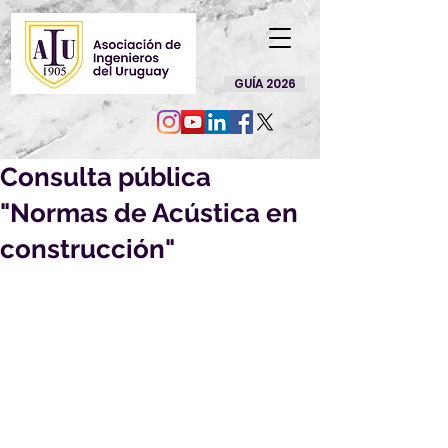
GUÍA 2026
Consulta pública
"Normas de Acústica en
construcción"
Por la presente nos es grato 
dirigirnos a Ud. a efectos de solicitar 
su opinión sobre los siguientes 
Proyectos de Norma UNIT, 
elaborados en el ámbito del Comité 
Técnico Especializado de 
Normalización sobre "Acústica en 
construcción":