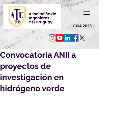
GUÍA 2026
Convocatoria ANII a
proyectos de
investigación en
hidrógeno verde
Informamos que del 
8 de octubre al 
19 de diciembre de 2024
 se 
encuentra abierta la convocatoria de 
ANII para el financiamiento de 
proyectos de investigación aplicada 
en temas de hidrógeno verde y 