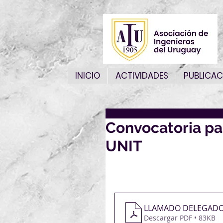
INICIO
ACTIVIDADES
PUBLICAC
Convocatoria pa
UNIT
Solicitamos a los interesa
adjunto que completen el 
magdalena.aiu@vera.com
LLAMADO DELEGADO
Descargar PDF • 83KB