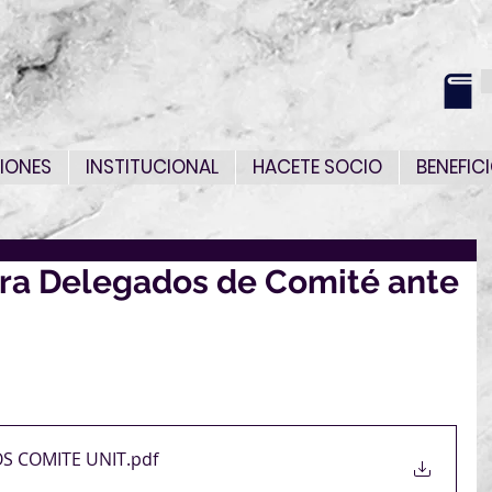
IONES
INSTITUCIONAL
HACETE SOCIO
BENEFIC
ra Delegados de Comité ante
dos en participar en los Comité dispuestos en el 
Formulario de Designación y lo envíen a 
.uy
S COMITE UNIT
.pdf