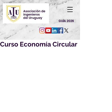
GUÍA 2026
Curso Economía Circular
Centro de Posgrados en 
Ingeniería de la Universidad 
de Montevideo. 
Actualmente, brindan formaciones 
relacionadas a Ciberseguridad, 
Economía Circular, Mejora Continua, 
Energía, Construcción Eficiente, 
Transformación Digital, Analítica de 
Datos y Capacitaciones SAP. 