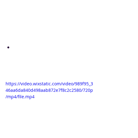
Diseño y Cálculo de 
estructuras metálicas con 
generador de pórticos y nuevo 
Metal 3D de CYPE 
https://video.wixstatic.com/video/989f95_3
46aa6da840d498aab872e7f8c2c2580/720p
/mp4/file.mp4