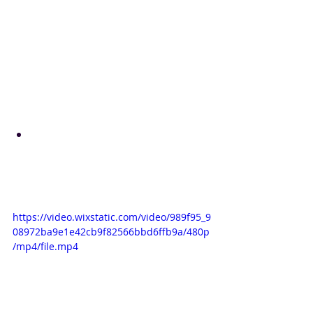
Comienzo de los cursos: lunes, 21 de 
agosto de 2023
Último día de matrícula: miércoles, 
23 de agosto de 2023
Diseño de plantas de 
tratamiento de aguas por 
tecnología de membranas. 
Ingeniería conceptual 
https://video.wixstatic.com/video/989f95_9
08972ba9e1e42cb9f82566bbd6ffb9a/480p
/mp4/file.mp4