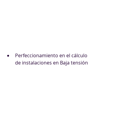
Comienzo de los cursos: lunes, 
14 de agosto de 2023
Último día de matrícula: 
miércoles, 16 de agosto de 2023
Perfeccionamiento en el cálculo 
de instalaciones en Baja tensión 