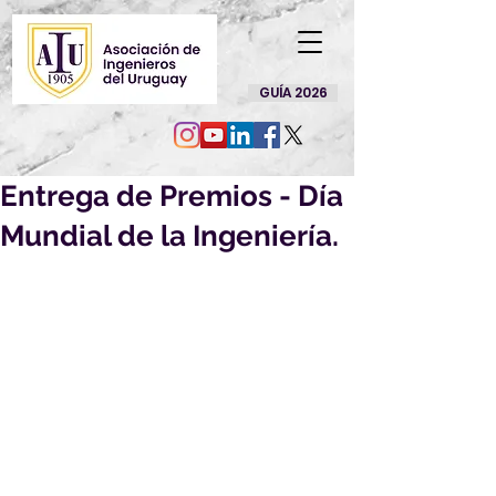
GUÍA 2026
Entrega de Premios - Día
Mundial de la Ingeniería.
Con la presencia de 
miembros de la 
Comisión Directiva de la 
AIU, el Ing. Santiago 
Sotuyo, Distinguished 
fellow de FMOI, Ing. 