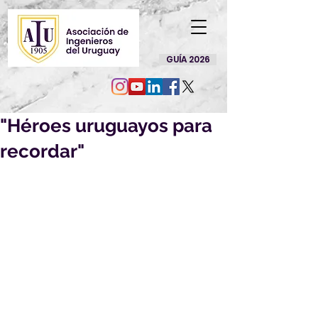
GUÍA 2026
"Héroes uruguayos para
recordar"
En el día de ayer se realizó 
en la sede de AIU la 
presentación del libro 
"Héroes uruguayos para 
recordar" 
Ing. Gustavo Maisonnave 
Historia de la Represa 
Rincón del Bonete.