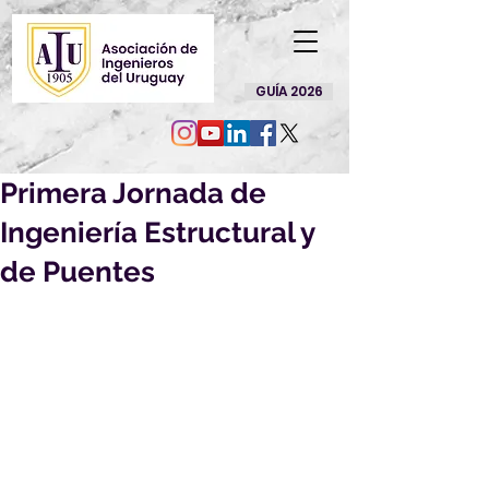
GUÍA 2026
Primera Jornada de
Ingeniería Estructural y
de Puentes
Viernes 9 de mayo de 2025
08:00 a 13:00 h
Facultad de Ingeniería – UdelaR
El 
Instituto de Estructuras y 
Transporte
 y el 
Grupo Uruguayo de 
IABSE
 organizan la 
Primera Jornada 
de Ingeniería Estructural y de 
Puentes
, un espacio de encuentro 