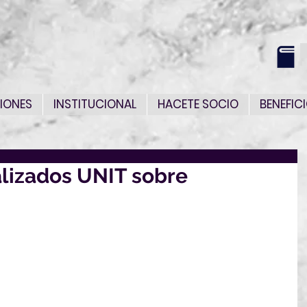
IONES
INSTITUCIONAL
HACETE SOCIO
BENEFIC
lizados UNIT sobre
s socios interesados en integrar Comités 
ara elaborar normas técnicas en temas 
cción.
esarrollar actividades de normalización en los 