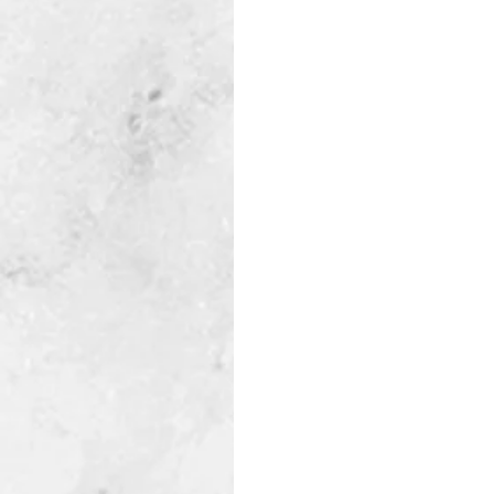
4 – 
Productos de acero
 – Es
de la norma UNIT 845 sobre 
Primera reunión virtual de 2025,
5 –
 Wood framing 
– (comité
sobre el sistema constructiv
viernes 16 de mayo a las 14:3
Las reuniones tendrán una 
frecuencia quincenal.
Durante la elaboración de la
Especializado tendrán acces
UNIT de Normalización. Una v
de cortesía en formato digit
Para postularse enviar a
manifestando su interé
actualizado.