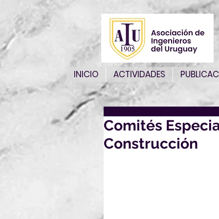
INICIO
ACTIVIDADES
PUBLICAC
Comités Especia
Construcción
Se abre convocatoria a lo
Especializados de UNIT p
relacionados a la constru
Este año 2025 está previsto d
siguientes comités: