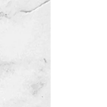
1 – 
Acústica en construcció
aislamiento acústico en las 
21 de abril a las 15:00 h. 
2 – 
Daños por humedad en l
sobre fuentes y mecanismos
evaluación de las condicion
desempeño energético y la dur
2025, miércoles 7 de mayo a l
3 – 
Bloques de hormigón cel
funcionamiento que ha publi
ensayo para los bloques de 
complementar este document
de muros de bloques de HCCA. 
         marzo a las 15:00 h. 