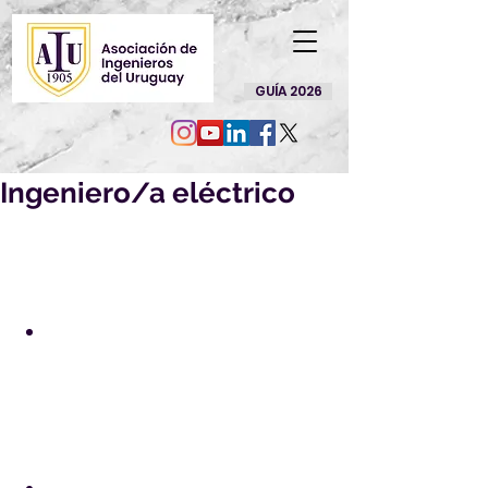
GUÍA 2026
Ingeniero/a eléctrico
CEI SRL
Se requiere:
Experiencia en instalaciones de 
media tensión, y en tareas de 
conexión y desconexión de 
extremos de cables en 
instalaciones de media o alta 
tensión.