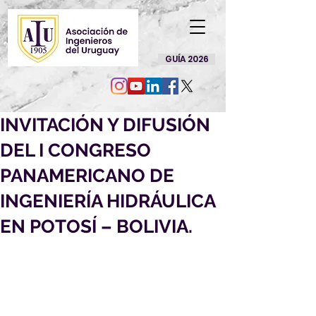
GUÍA 2026
INVITACIÓN Y DIFUSIÓN
DEL I CONGRESO
PANAMERICANO DE
INGENIERÍA HIDRÁULICA
EN POTOSÍ – BOLIVIA.
I Congreso Panamericano de 
Ingeniería Hidráulica, evento de 
relevancia internacional que se 
realizará los días 9 y 10 de mayo de 
2025 en la ciudad de Potosí, Bolivia.