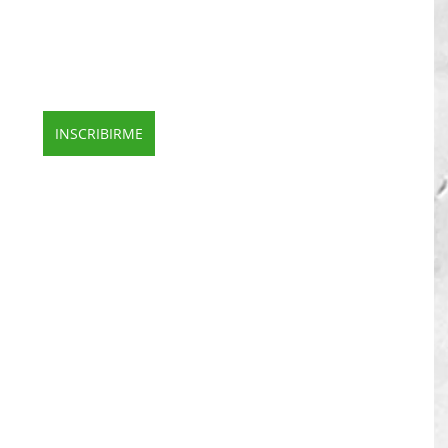
ta Rica
ubal.com.ar/evento/ise-cfia/
INSCRIBIRME