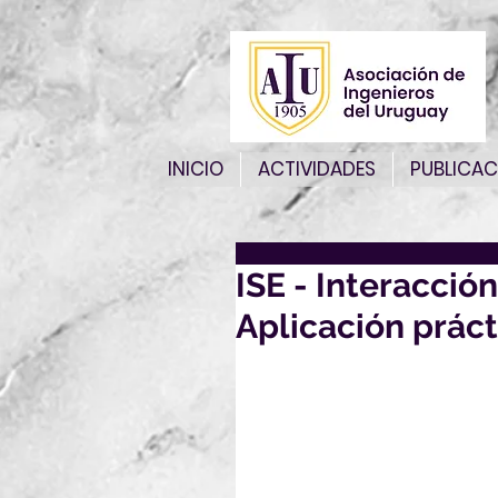
INICIO
ACTIVIDADES
PUBLICAC
ISE - Interacció
Aplicación práct
El Comité Panamericano de
participar en el webinar g
¿Qué es? Aplicación prác
ISE - Interacción suelo-e
si los resortes son lineale