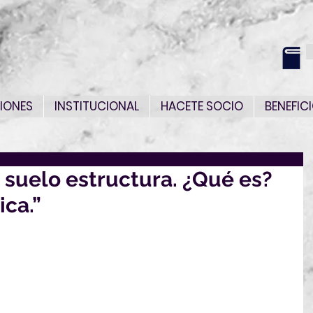
IONES
INSTITUCIONAL
HACETE SOCIO
BENEFIC
n suelo estructura. ¿Qué es?
ica.”
 Ingeniería Sismo Resistente les invita a 
ratuito
“ ISE - Interacción suelo estructura. 
tica.”
structura. ¿Cómo se calcula? ¿existe interacción 
s? Aplicación práctica.