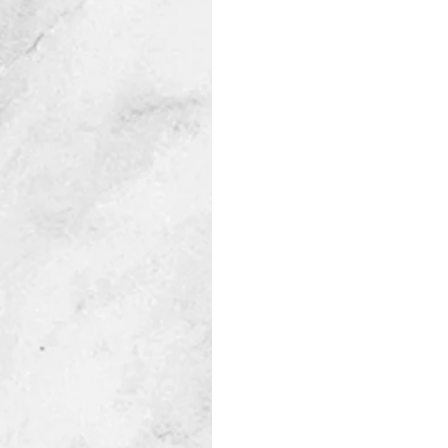
Miércoles 25 de enero
⏰Horarios: 12:00 hrs. Cos
⚠️más info:
https://www.dl