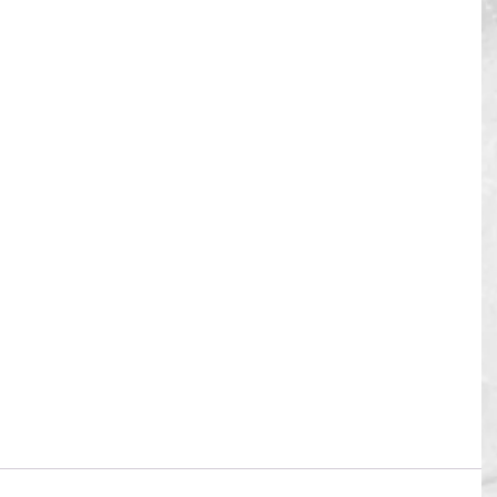
o de 2021
e debe incluir un video explicativo de 3 minutos, como 
orrespondiente.
BAJOS FINALES DE GRADO
SIS DE POSTGRADO
ecepción de trabajos: 
acadinguy@gmail.com
9 107365
ería