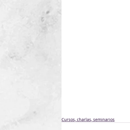
concurso anterior: 31 de juli
Para los trabajos de grado, s
se indica en el reglamento c
Reglamentos
:
REGLAMENTO 2022 PARA TRA
REGLAMENTO 2022 PARA TE
Dirección electrónica para r
Teléfono para consultas: 09
Academia Nacional de Ingeni
www.aniu.org.uy
Cursos, charlas, seminarios