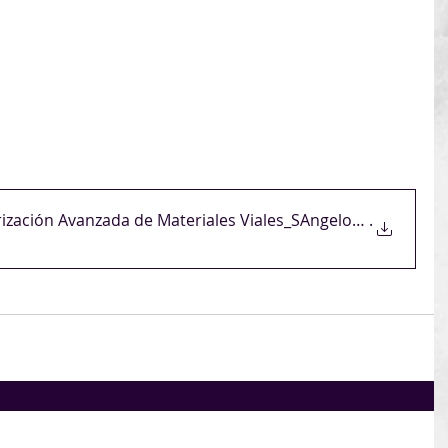
2026 – Modalidad virtual por Plataforma de la UNR
 programa y costos en pdf adjunto
//www.auc.com.uy/event/curso-caracterizacion-
zada-de-materiales-viales-3/
rización Avanzada de Materiales Viales_SAngelone FMartín
.