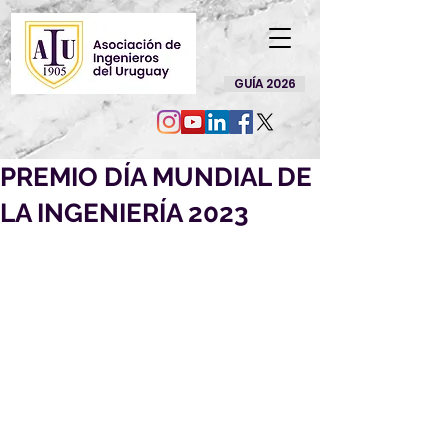
GUÍA 2026
PREMIO DÍA MUNDIAL DE
LA INGENIERÍA 2023
Desde AIU convocamos a 
todo Ingeniero e Ingeniera, 
socios o no, a postularse para 
los premios en el marco de la 
celebración del Día Mundial 
de la Ingeniería a celebrarse 
el 4 de marzo.