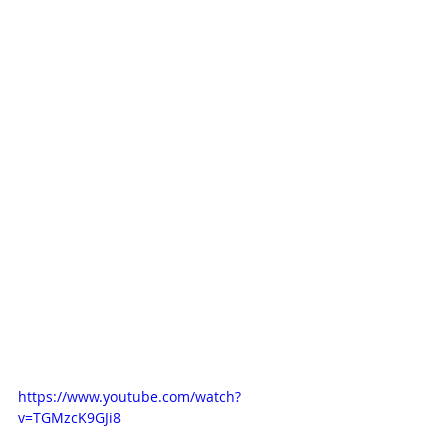
Puede ver los videos del 
evento de marzo 2022 en los 
siguientes enlaces:
https://www.youtube.com/watch?
v=TGMzcK9GJi8