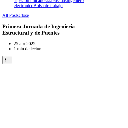
Tips
Comunicados
a
aa
Pasadas
Ingeniero
eléctronico
Bolsa de trabajo
All Posts
Close
Primera Jornada de Ingeniería
Estructural y de Puentes
25 abr 2025
1 min de lectura
Reenviamos invitación de la Facultad de
Ingeniería UdelaR sobre la
Primera Jornada
de Ingeniería Estructural y de Puentes
, que
se realizará el
viernes 9 de mayo de 2025
, de
8:00 a 13:00 hs
, en el
Salón de Actos Eladio
Dieste
de la
Facultad de Ingeniería – Udelar
.
El evento contará con presentaciones técnicas
de referentes nacionales e internacionales sobre
proyectos, desafíos y soluciones estructurales en
puentes, así como una muestra de empresas
patrocinadoras del sector.