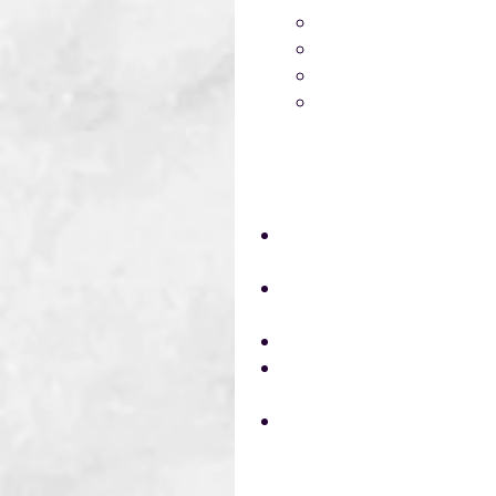
Derrames
Incendios
Planes de evacuació
Resumen general del
AL FINALIZAR EL TALLER L
Conocer los riesgos ori
seres humanos y el ambi
Identificar las categoría
Sistema de Naciones Unid
Manejar la información r
Conocer los distintos t
para prevenir la exposic
Comprender la necesidad
ambiente.