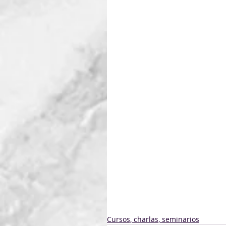
REQUISITOS PREVIOS:
Para un mejor aprovechamien
química y física a nivel de e
METODOLOGÍA: 
Clases expo
PRECIOS Y DESCUENTOS:
No Socios: $ 7.000   -   Orga
Estudiantes universitarios 
Unipersonales: 20% de desc
I
Sede de UNIT
Tel.: 2901
Cursos, charlas, seminarios