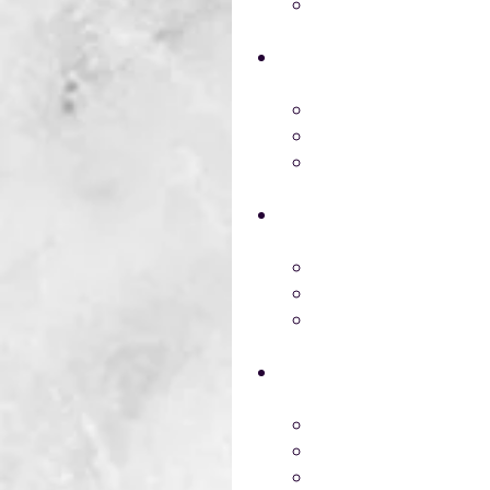
Principales leyes y 
Riesgos químicos
Definición
Etapas del Toxico en
Medición de tóxicos
Sistema Globalmente A
Introducción
Fichas de seguridad
Rotulación.
Equipos de protección p
Protección de ocula
Protección respirato
Protección de la pie