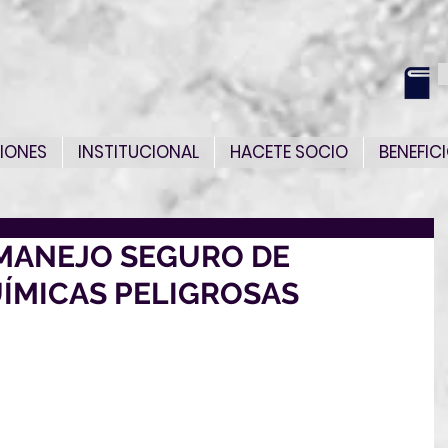
IONES
INSTITUCIONAL
HACETE SOCIO
BENEFIC
MANEJO SEGURO DE
ÍMICAS PELIGROSAS
15 al 24 de febrero
s y jueves de 18:00 a 21:00 hs. por ZOOM
D ONLINE CON CLASES POR ZOOM