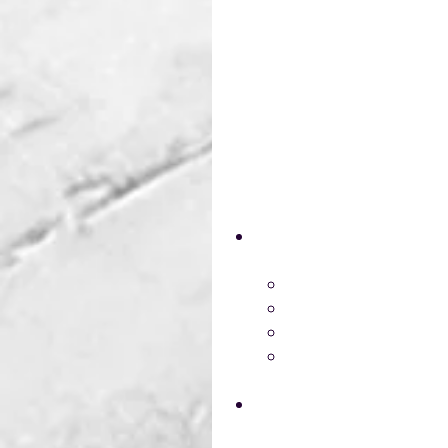
OBJETIVO:
Brindar a los alumnos orienta
manipulación de sustancias 
Capacitar a todo el personal 
tareas impliquen manipulació
accidentes laborales y daño
CONTENIDO TEMÁTICO:
Introducción
Definición de susta
Estados de agregaci
Factores que determ
Ácidos, bases, prod
Legislación Uruguaya