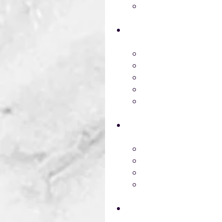
Protección de la ca
Diseño y ordenamiento 
Introducción
Segregación
Iluminación
Señalización. (Norm
Orden y limpieza.
Trasporte de productos
Introducción
Legislación Vigente
Descarga de product
Trasporte de gases.
Introducción al control d