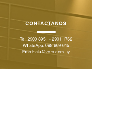
CONTACTANOS
Tel:
2900 8951
-
2901 1762
WhatsApp:
098 869 645
Email:
aiu@vera.com.uy
VISITANOS
Lunes a Viernes de 10:00 - 18:00
Cuareim 1492, MVD, UY
CP 11100