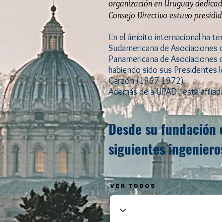
organización en Uruguay dedicada
Consejo Directivo estuvo presidido
En el ámbito internacional ha te
Sudamericana de Asociaciones d
Panamericana de Asociaciones 
habiendo sido sus Presidentes 
Garzón (1967-1972).
Además de a UPADI, está afilia
Desde su fundación e
siguientes ingeniero
VER TODOS