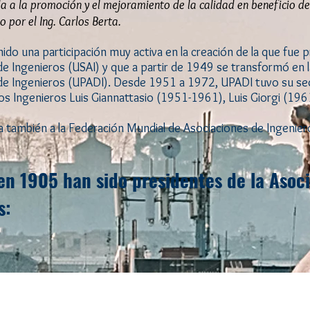
 a la promoción y el mejoramiento de la calidad en beneficio d
 por el Ing. Carlos Berta.
nido una participación muy activa en la creación de la que fue 
e Ingenieros (USAI) y que a partir de 1949 se transformó en l
de Ingenieros (UPADI). Desde 1951 a 1972, UPADI tuvo su s
los Ingenieros Luis Giannattasio (1951-1961), Luis Giorgi (19
da también a la Federación Mundial de Asociaciones de Ingeni
n 1905 han sido presidentes de la Asoci
s: