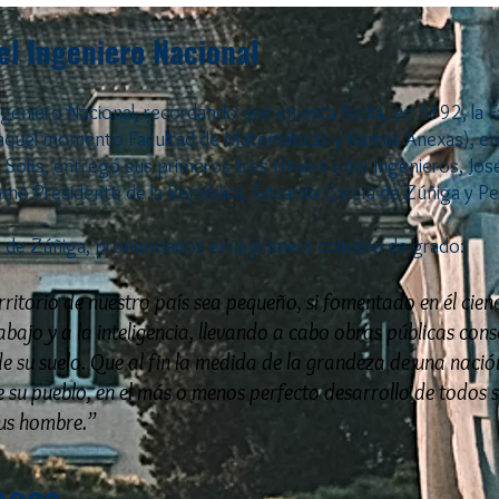
el Ingeniero Nacional
Ingeniero Nacional, recordando que en esta fecha, en 1892, la F
n aquel momento Facultad de Matemáticas y Ramas Anexas), en 
Solís, entregó sus primeros tres títulos a los Ingenieros, José
omo Presidente de la República, Eduardo García de Zúñiga y 
a de Zúñiga, pronunciados en la primera colación de grado:
ritorio de nuestro país sea pequeño, si fomentado en él cienci
abajo y a la inteligencia, llevando a cabo obras públicas co
e su suelo. Que al fin la medida de la grandeza de una nación
e su pueblo, en el más o menos perfecto desarrollo de todos s
 sus hombre.”