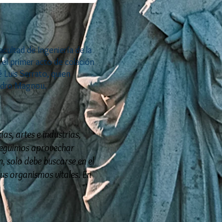
acultad de Ingeniería de la
el primer acto de colación
 Luis Serrato, quien
Pedro Magnou.
as, artes e industrias,
nseguimos aprovechar
, solo debe buscarse en el
us organismos vitales. En