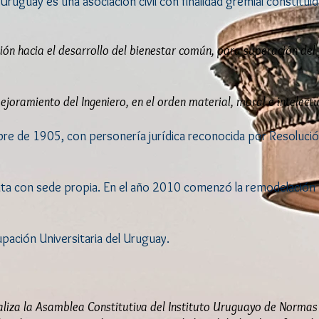
Uruguay es una asociación civil con finalidad gremial constituid
esión hacia el desarrollo del bienestar común, para superación del
ramiento del Ingeniero, en el orden material, moral e intelectu
bre de 1905, con personería jurídica reconocida por Resolució
a con sede propia. En el año 2010 comenzó la remodelación 
pación Universitaria del Uruguay.
liza la Asamblea Constitutiva del Instituto Uruguayo de Normas 