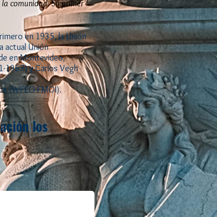
e la comunidad. Su primer
primero en 1935, la Unión
a actual Unión
ede en Montevideo,
61-1967) y Carlos Vegh
eros (WFEO-FMOI).
ación los