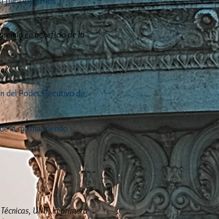
a para lograr los
 gremio en beneficio de la
al”.
n del Poder Ejecutivo de
de la misma, siendo
Técnicas, UNIT, la primera