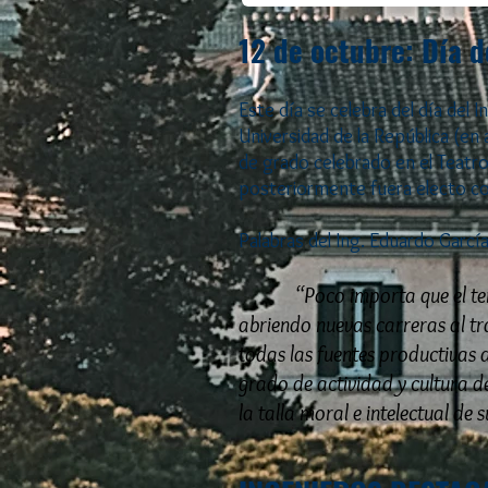
12 de octubre: Día d
Este día se celebra del día del 
Universidad de la República (e
de grado celebrado en el Teatro 
posteriormente fuera electo c
Palabras del Ing. Eduardo Garcí
“Poco importa que el ter
abriendo nuevas carreras al tr
todas las fuentes productivas d
grado de actividad y cultura d
la talla moral e intelectual de