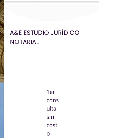
A&E ESTUDIO JURÍDICO
NOTARIAL
1er
cons
ulta
sin
cost
o