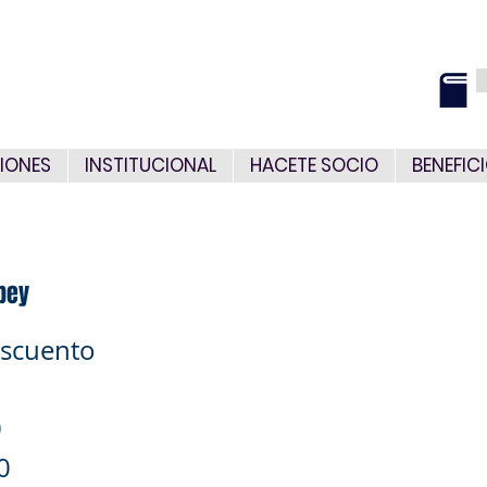
IONES
INSTITUCIONAL
HACETE SOCIO
BENEFIC
apey
scuento
0
0