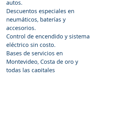
autos.
Descuentos especiales en
neumáticos, baterías y
accesorios.
Control de encendido y sistema
eléctrico sin costo.
Bases de servicios en
Montevideo, Costa de oro y
todas las capitales
departamentales.
Depósito sin costo por 72 horas.
Un litro de aceite gratis en cada
cambio.
Contacto: Claudia Sosa
Sitio web:
www.auxicar.com
Tel.:
2357 6434
Mail:
auxicar@novelli.com.uy