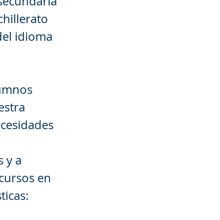
 secundaria
hillerato
del idioma
lumnos
estra
ecesidades
 y a
 cursos en
ticas: