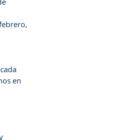
de
febrero,
 cada
enos en
y