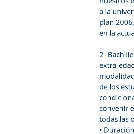
nuestros e
a la unive
plan 2006,
en la actu
2- Bachill
extra-eda
modalidad
de los est
condiciona
convenir e
todas las o
• Duración