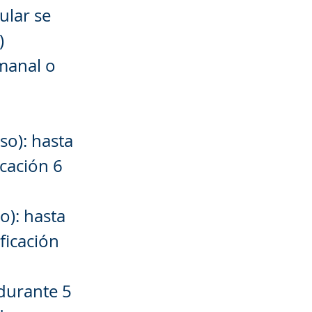
ular se
)
emanal o
so): hasta
icación 6
o): hasta
ficación
 durante 5