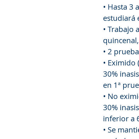
• Hasta 3 
estudiará
• Trabajo 
quincenal,
• 2 prueba
• Eximido 
30% inasis
en 1ª pru
• No eximi
30% inasis
inferior a
• Se manti