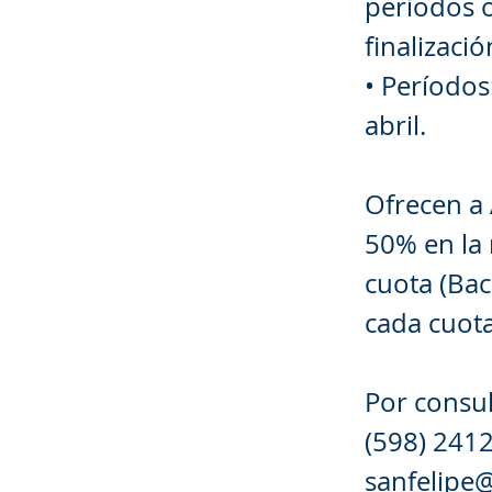
períodos o
finalizaci
• Períodos
abril.
Ofrecen a 
50% en la 
cuota (Bac
cada cuota
Por consul
(598) 2412
sanfelipe