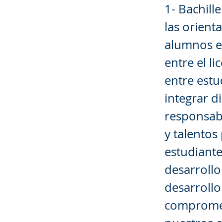
1- Bachill
las orient
alumnos en
entre el l
entre estu
integrar di
responsabl
y talentos
estudiant
desarrollo
desarroll
comprometi