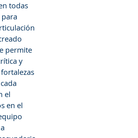
 en todas
) para
rticulación
-creado
ue permite
ítica y
fortalezas
 cada
 el
s en el
equipo
 a