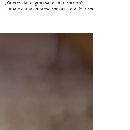
Ingeniero Civil - Feltix
¡Buscamos Jefe de Obra! (Ingeniero Civil)
¿Querés dar el gran salto en tu carrera?
Sumate a una empresa constructora líder con
más de 15 años en Uruguay, especializada en
infraestructura, logística y arquitectura.
¡Buscamos un profesional con ganas de crecer
y liderar proyectos desafiantes! ¿Cuál será tu
desafío? Planificar y ejecutar las obras
asegurando el cumplimiento de los
cronogramas. Controlar la gestión: previsión de
compras, costos y optimización de
rendimientos. Lid