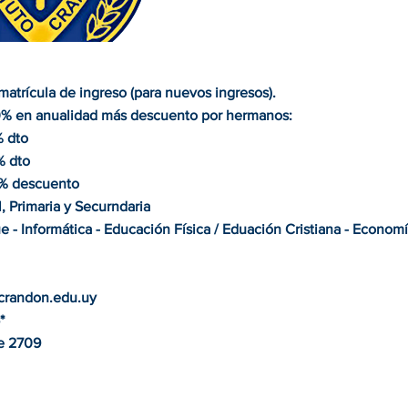
atrícula de ingreso (para nuevos ingresos).
% en anualidad más descuento por hermanos:
% dto
% dto
5% descuento
l, Primaria y Securndaria
e - Informática - Educación Física / Eduación Cristiana - Econom
randon.edu.uy
*
re 2709