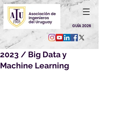
GUÍA 2026
2023 / Big Data y
Machine Learning
Más información: 
https://www.cier.org/es-
uy/Capacitaciones/Paginas/Curso.
aspx?Idd=427