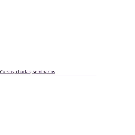
Más información: 
https://www.cier.org/es-
uy/Capacitaciones/Paginas/Curso.
aspx?Idd=427
Consultas: 
fvazquez@cier.org
Cursos, charlas, seminarios
Comentarios