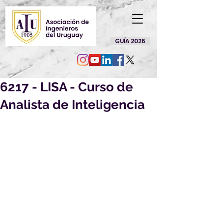
GUÍA 2026
6217 - LISA - Curso de
Analista de Inteligencia
Por este medio le enviamos 
información acerca de una beca, que 
creemos puede ser de su interés:
6217 - LISA - Curso de Analista de 
Inteligencia
Encontrará toda la información 
relativa a la beca en el siguiente link: 
Beca 6217