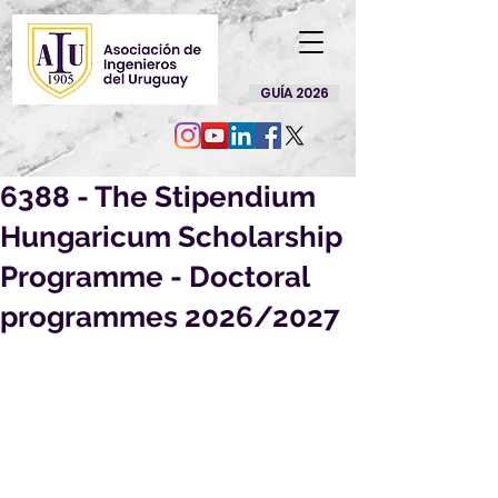
GUÍA 2026
6388 - The Stipendium
Hungaricum Scholarship
Programme - Doctoral
programmes 2026/2027
Por este medio le enviamos 
información acerca de una beca, que 
creemos puede ser de su interés:
6388 - The Stipendium Hungaricum 
Scholarship Programme - Doctoral 
programmes 2026/2027