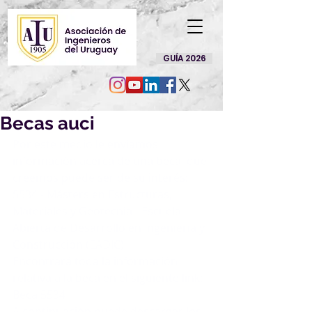
GUÍA 2026
Becas auci
Por este medio le enviamos 
información acerca de una beca, que 
creemos puede ser de su interés:
5534 - Másters en Estructuras, 
Materiales y Geotecnia - Escuela 
Abierta de Desarrollo en Ingeniería y 
Construcción (EADIC)
Encontrará toda la información 
relativa a la beca en el siguiente link: 
Beca 5534
A continuación puede descargar los 