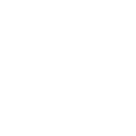
documentos y/o formularios para 
postularse a la referida beca: 
Formulario AUCI
Decreto
Por mas información sobre esta u 
otras becas puede consultar nuestro 
Portal de Becas
En caso de no poder acceder por el 
hipervínculo, por favor copie y pegue 
en su navegador la dirección:
https://portaldebecas.auci.gub.uy/au
ci_prod/servlet/com.portal.wwbecasp
ortal