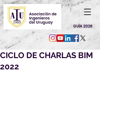
GUÍA 2026
CICLO DE CHARLAS BIM
2022
https://us06web.zoom.us/j/813745
73645?
pwd=L1RmbTJpdmpRUEFKSml4QTB
5K2h6Zz09
ID de reunión: 813 7457 3645
Código de acceso: 401687
INSCRIPCIONES