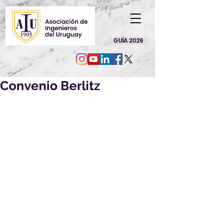
GUÍA 2026
Convenio Berlitz
Disfruta de los beneficios 
que tenemos con Berlitz
Este mes determinados 
programas tendrán hasta 
un 57%off sobre el precio de 
lista del canal consumidor 
convenios vigente al 
momento de la inscripción.