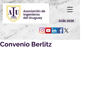
GUÍA 2026
Convenio Berlitz
Disfruta de los beneficios 
que tenemos con Berlitz
Este mes continuamos 
manteniendo en determinados 
programas descuentos desde un 
20% hasta un 57% off sobre el 
precio de lista del canal 
consumidor convenios vigente al 